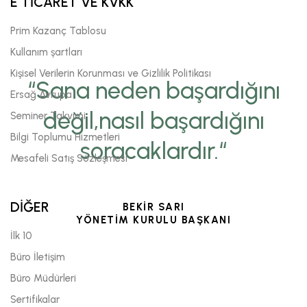
E TİCARET VE KVKK
Prim Kazanç Tablosu
Kullanım şartları
Kişisel Verilerin Korunması ve Gizlilik Politikası
“Sana neden başardığını
Ersağ Avrupa
değil,nasıl başardığını
Seminer Takvimi
Bilgi Toplumu Hizmetleri
soracaklardır.“
Mesafeli Satış Sözleşmesi
DİĞER
BEKİR SARI
YÖNETİM KURULU BAŞKANI
İlk 10
Büro İletişim
Büro Müdürleri
Sertifikalar