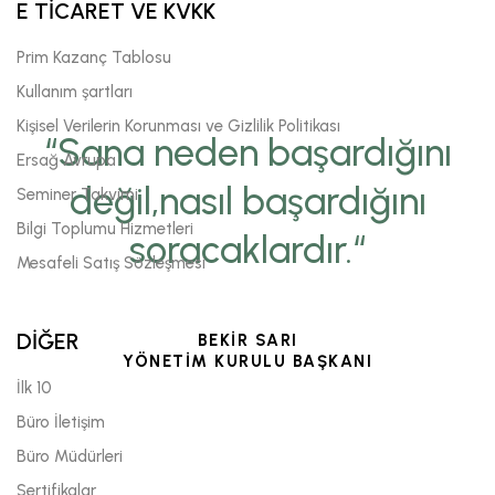
E TİCARET VE KVKK
Prim Kazanç Tablosu
Kullanım şartları
Kişisel Verilerin Korunması ve Gizlilik Politikası
“Sana neden başardığını
Ersağ Avrupa
değil,nasıl başardığını
Seminer Takvimi
Bilgi Toplumu Hizmetleri
soracaklardır.“
Mesafeli Satış Sözleşmesi
DİĞER
BEKİR SARI
YÖNETİM KURULU BAŞKANI
İlk 10
Büro İletişim
Büro Müdürleri
Sertifikalar