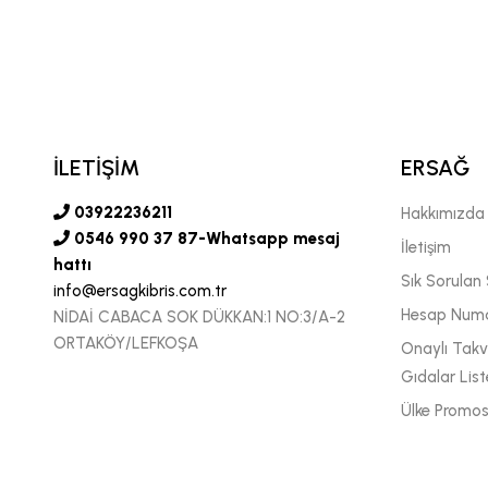
DOLF PEÇENİTSİN
YA BÖLGE MÜDÜRÜ
İLETİŞİM
ERSAĞ
03922236211
Hakkımızda
0546 990 37 87-Whatsapp mesaj
İletişim
hattı
Sık Sorulan 
info@ersagkibris.com.tr
Hesap Numa
NİDAİ CABACA SOK DÜKKAN:1 NO:3/A-2
ORTAKÖY/LEFKOŞA
Onaylı Takvi
Gıdalar List
Ülke Promos