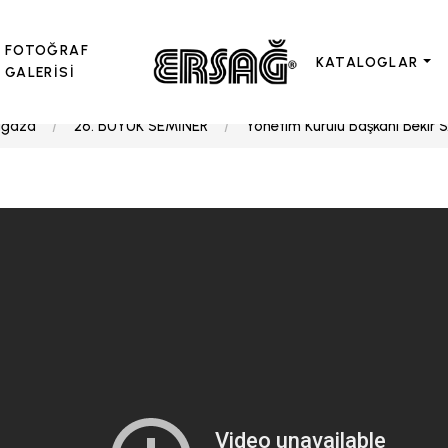
FOTOĞRAF
KATALOGLAR
GALERİSİ
ğaza
26. BÜYÜK SEMİNER
Yönetim Kurulu Başkanı Bekir S