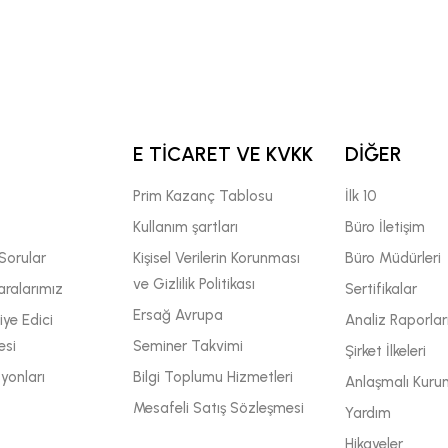
E TİCARET VE KVKK
DİĞER
Prim Kazanç Tablosu
İlk 10
Kullanım şartları
Büro İletişim
Sorular
Kişisel Verilerin Korunması
Büro Müdürleri
ve Gizlilik Politikası
ralarımız
Sertifikalar
Ersağ Avrupa
ye Edici
Analiz Raporlar
esi
Seminer Takvimi
Şirket İlkeleri
yonları
Bilgi Toplumu Hizmetleri
Anlaşmalı Kuru
Mesafeli Satış Sözleşmesi
Yardım
Hikayeler