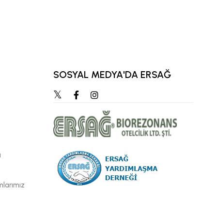
KEMAL KARATA
KIDEMLI ÜST BÖLGE 
SOSYAL MEDYA'DA ERSAĞ
ı
mlarımız