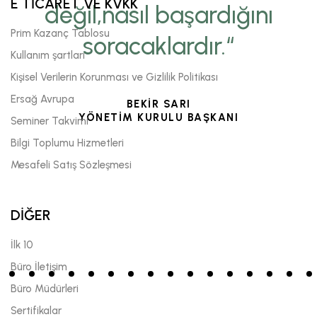
E TİCARET VE KVKK
değil,nasıl başardığını
Prim Kazanç Tablosu
soracaklardır.“
Kullanım şartları
Kişisel Verilerin Korunması ve Gizlilik Politikası
Ersağ Avrupa
BEKİR SARI
YÖNETİM KURULU BAŞKANI
Seminer Takvimi
Bilgi Toplumu Hizmetleri
Mesafeli Satış Sözleşmesi
DİĞER
İlk 10
Büro İletişim
Büro Müdürleri
Sertifikalar