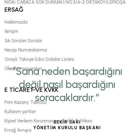
NİDAİ CABACA SOK DÜKKAN:1 NO:3/A-2 ORTAKÖY/LEFKOŞA
ERSAĞ
Hakkımızda
İletişim
Sık Sorulan Sorular
Hesap Numaralarımız
Onaylı Takviye Edici Gıdalar Listesi
“Sana neden başardığını
Ülke Promosyonları
değil,nasıl başardığını
E TİCARET VE KVKK
soracaklardır.“
Prim Kazanç Tablosu
Kullanım şartları
Kişisel Verilerin Korunması ve Gizlilik Politikası
BEKİR SARI
YÖNETİM KURULU BAŞKANI
Ersağ Avrupa