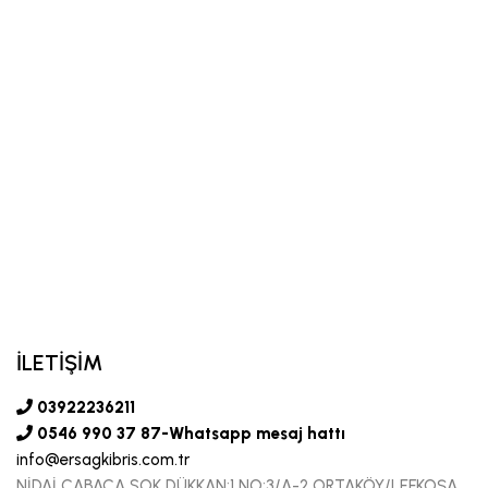
İLETİŞİM
03922236211
0546 990 37 87-Whatsapp mesaj hattı
info@ersagkibris.com.tr
NİDAİ CABACA SOK DÜKKAN:1 NO:3/A-2 ORTAKÖY/LEFKOŞA