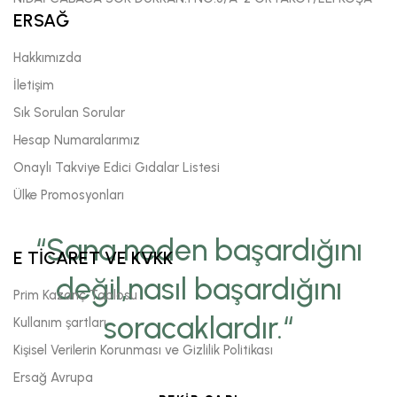
ERSAĞ
Hakkımızda
İletişim
Sık Sorulan Sorular
Hesap Numaralarımız
Onaylı Takviye Edici Gıdalar Listesi
Ülke Promosyonları
“Sana neden başardığını
E TİCARET VE KVKK
değil,nasıl başardığını
Prim Kazanç Tablosu
soracaklardır.“
Kullanım şartları
Kişisel Verilerin Korunması ve Gizlilik Politikası
Ersağ Avrupa