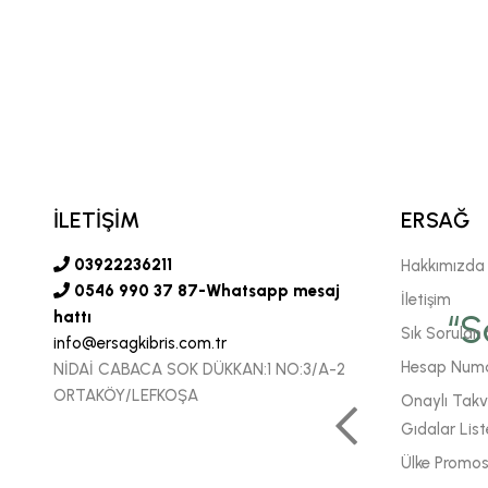
İLETİŞİM
ERSAĞ
03922236211
Hakkımızda
0546 990 37 87-Whatsapp mesaj
İletişim
vgili şirketimiz Ersağ' a
hattı
“S
Sık Sorulan 
info@ersagkibris.com.tr
 sonsuz inancımızı
Hesap Numa
NİDAİ CABACA SOK DÜKKAN:1 NO:3/A-2
ORTAKÖY/LEFKOŞA
Onaylı Takvi
 daha fazla enerjiyle
Gıdalar List
m için çok önemlidir."
Ülke Promos