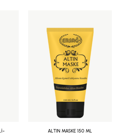
İ-
ALTIN MASKE 150 ML
AMİR