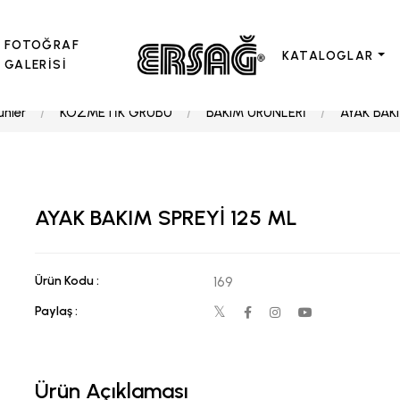
FOTOĞRAF
KATALOGLAR
GALERİSİ
ünler
KOZMETİK GRUBU
BAKIM ÜRÜNLERİ
AYAK BAK
AYAK BAKIM SPREYİ 125 ML
Ürün Kodu :
169
Paylaş :
Ürün Açıklaması