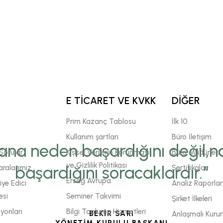
E TİCARET VE KVKK
DİĞER
Prim Kazanç Tablosu
İlk 10
Kullanım şartları
Büro İletişim
ana neden başardığını değil,na
Sorular
Kişisel Verilerin Korunması
Büro Müdürleri
ve Gizlilik Politikası
başardığını soracaklardır.“
ralarımız
Sertifikalar
Ersağ Avrupa
ye Edici
Analiz Raporlar
esi
Seminer Takvimi
Şirket İlkeleri
yonları
Bilgi Toplumu Hizmetleri
BEKİR SARI
Anlaşmalı Kuru
YÖNETİM KURULU BAŞKANI