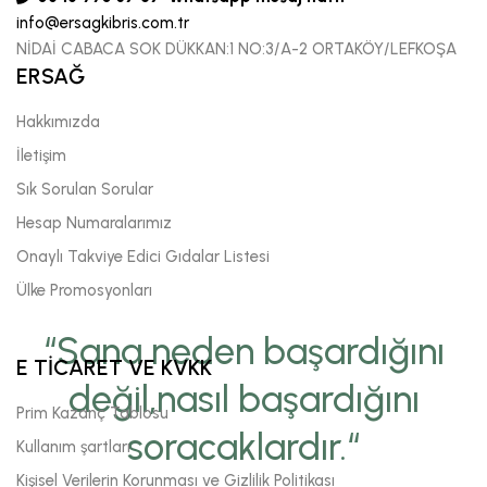
info@ersagkibris.com.tr
NİDAİ CABACA SOK DÜKKAN:1 NO:3/A-2 ORTAKÖY/LEFKOŞA
ERSAĞ
Hakkımızda
İletişim
Sık Sorulan Sorular
Hesap Numaralarımız
Onaylı Takviye Edici Gıdalar Listesi
Ülke Promosyonları
“Sana neden başardığını
E TİCARET VE KVKK
değil,nasıl başardığını
Prim Kazanç Tablosu
soracaklardır.“
Kullanım şartları
Kişisel Verilerin Korunması ve Gizlilik Politikası