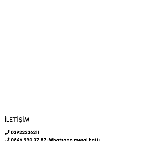
İLETİŞİM
03922236211
0546 990 37 87-Whatsapp mesaj hattı