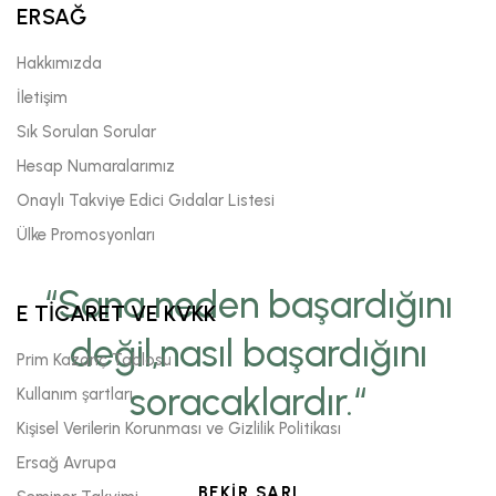
ERSAĞ
Hakkımızda
İletişim
Sık Sorulan Sorular
Hesap Numaralarımız
Onaylı Takviye Edici Gıdalar Listesi
Ülke Promosyonları
“Sana neden başardığını
E TİCARET VE KVKK
değil,nasıl başardığını
Prim Kazanç Tablosu
soracaklardır.“
Kullanım şartları
Kişisel Verilerin Korunması ve Gizlilik Politikası
Ersağ Avrupa
BEKİR SARI