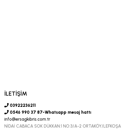
İLETİŞİM
03922236211
0546 990 37 87-Whatsapp mesaj hattı
info@ersagkibris.com.tr
NİDAİ CABACA SOK DÜKKAN:1 NO:3/A-2 ORTAKÖY/LEFKOŞA