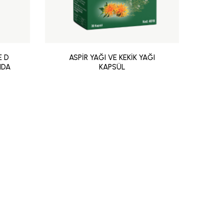
E D
ASPİR YAĞI VE KEKİK YAĞI
AS
IDA
KAPSÜL