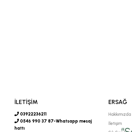
İLETİŞİM
ERSAĞ
03922236211
Hakkımızda
0546 990 37 87-Whatsapp mesaj
İletişim
vgili şirketimiz Ersağ' a
hattı
“S