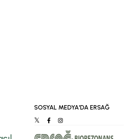
SOSYAL MEDYA'DA ERSAĞ
“Zihnimizde en çok ca
hedef, zamanla öz
sıl