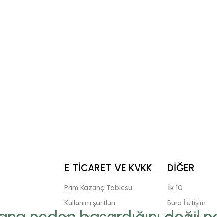
E TİCARET VE KVKK
DİĞER
Prim Kazanç Tablosu
İlk 10
Kullanım şartları
Büro İletişim
ana neden başardığını değil,na