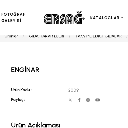
FOTOĞRAF
KATALOGLAR
GALERİSİ
Ürünler
GIDA TAKVİYELERİ
TAKVİYE EDİCİ GIDALAR
ENGİNAR
Ürün Kodu :
2009
Paylaş :
Ürün Açıklaması