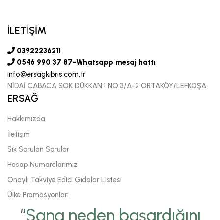
İLETİŞİM
03922236211
0546 990 37 87-Whatsapp mesaj hattı
info@ersagkibris.com.tr
NİDAİ CABACA SOK DÜKKAN:1 NO:3/A-2 ORTAKÖY/LEFKOŞA
ERSAĞ
Hakkımızda
İletişim
Sık Sorulan Sorular
Hesap Numaralarımız
Onaylı Takviye Edici Gıdalar Listesi
Ülke Promosyonları
“Sana neden başardığını