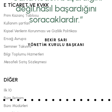
E TİCARET VE KVKK
değil,nasıl başardığını
Prim Kazanç Tablosu
soracaklardır.“
Kullanım şartları
Kişisel Verilerin Korunması ve Gizlilik Politikası
Ersağ Avrupa
BEKİR SARI
YÖNETİM KURULU BAŞKANI
Seminer Takvimi
Bilgi Toplumu Hizmetleri
Mesafeli Satış Sözleşmesi
DİĞER
İlk 10
Büro İletişim
Büro Müdürleri